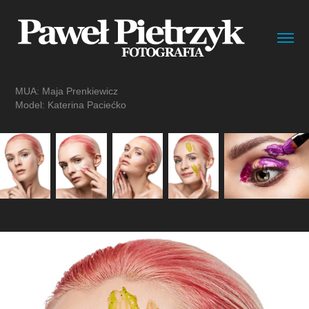
MUA:
Maja Prenkiewicz
Model:
Katerina Paciećko